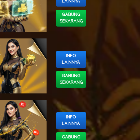
LAINNYA
GABUNG
SEKARANG
INFO
LAINNYA
GABUNG
SEKARANG
INFO
LAINNYA
GABUNG