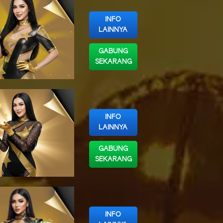
INFO
LAINNYA
GABUNG
SEKARANG
INFO
LAINNYA
GABUNG
SEKARANG
INFO