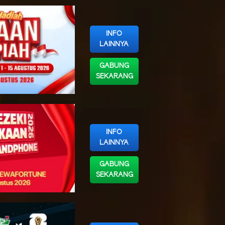
INFO
LAINNYA
GABUNG
SEKARANG
INFO
LAINNYA
GABUNG
SEKARANG