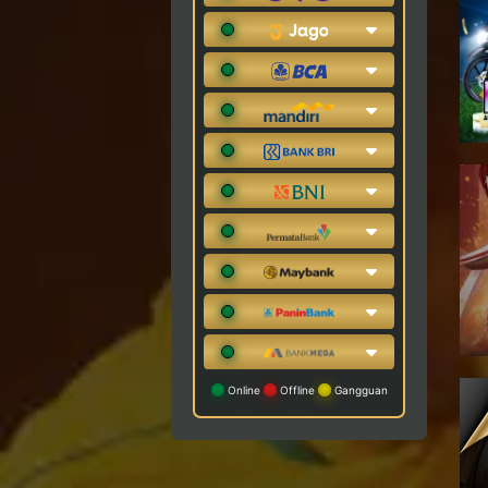
Online
Offline
Gangguan