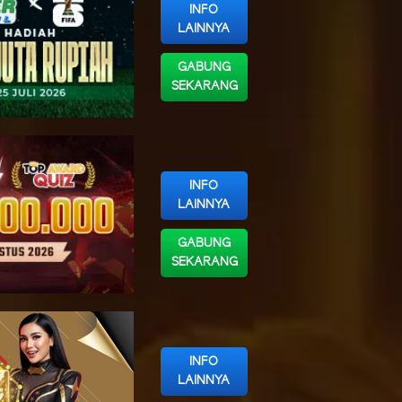
INFO
LAINNYA
GABUNG
SEKARANG
INFO
LAINNYA
GABUNG
SEKARANG
INFO
LAINNYA