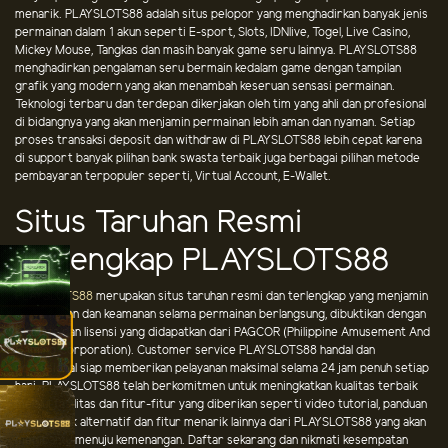
menarik. PLAYSLOTS88 adalah situs pelopor yang menghadirkan banyak jenis
permainan dalam 1 akun seperti E-sport, Slots, IDNlive, Togel, Live Casino,
Mickey Mouse, Tangkas dan masih banyak game seru lainnya. PLAYSLOTS88
menghadirkan pengalaman seru bermain kedalam game dengan tampilan
grafik yang modern yang akan menambah keseruan sensasi permainan.
Teknologi terbaru dan terdepan dikerjakan oleh tim yang ahli dan profesional
di bidangnya yang akan menjamin permainan lebih aman dan nyaman. Setiap
proses transaksi deposit dan withdraw di PLAYSLOTS88 lebih cepat karena
di support banyak pilihan bank swasta terbaik juga berbagai pilihan metode
pembayaran terpopuler seperti, Virtual Account, E-Wallet.
Situs Taruhan Resmi
Terlengkap PLAYSLOTS88
PLAYSLOTS88
merupakan situs taruhan resmi dan terlengkap yang menjamin
kenyamanan dan keamanan selama permainan berlangsung, dibuktikan dengan
legalitas dan lisensi yang didapatkan dari PAGCOR (Philippine Amusement And
Gaming Corporation). Customer service PLAYSLOTS88 handal dan
profesional siap memberikan pelayanan maksimal selama 24 jam penuh setiap
hari. PLAYSLOTS88 telah berkomitmen untuk meningkatkan kualitas terbaik
melalui fasilitas dan fitur-fitur yang diberikan seperti video tutorial, panduan
betting, link alternatif dan fitur menarik lainnya dari PLAYSLOTS88 yang akan
membantu menuju kemenangan. Daftar sekarang dan nikmati kesempatan