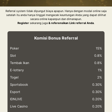
Referral system tidak dipungut biaya apapun. Hanya dengan modal online saja
setelah itu anda hanya tinggal mengecek keuntungan Anda yang dapat dilihat
secara online kapanpun dan dimanapun.
Register
sekarang juga
& referensikan Link referral Anda
.
Komisi Bonus Referral
Poker
15%
Slot
0.8%
Tembak Ikan
0.8%
E-lottery
1%
Togel
2%
Sportsbook
0.30%
Esport
0.30%
IDNLIVE
0.20%
Live Casino
0.20%