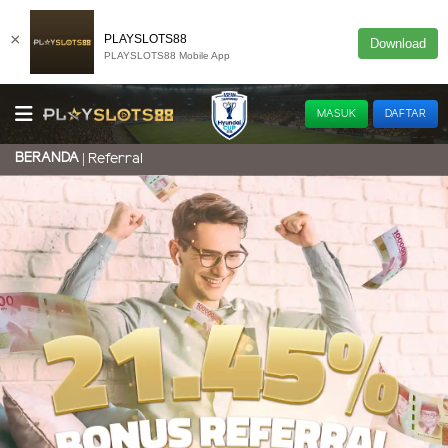
×
PLAYSLOTS88
Download
PLAYSLOTS88 Mobile App
MASUK
DAFTAR
BERANDA
Referral